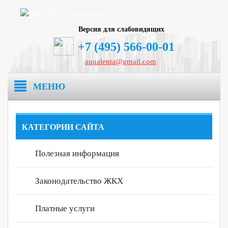
Версия для слабовидящих
+7 (495) 566-00-01
aqualenta@gmail.com
МЕНЮ
Главная
КАТЕГОРИИ САЙТА
О компании
Полезная информация
Раскрытие информации
Реквизиты
Законодательство ЖКХ
Дома в управлении
Информация по формам 882/ПР
Лицензия
Платные услуги
Новости
Нахабино
Вакансии