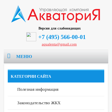
Версия для слабовидящих
+7 (495) 566-00-01
aqualenta@gmail.com
МЕНЮ
Главная
КАТЕГОРИИ САЙТА
О компании
Полезная информация
Раскрытие информации
Реквизиты
Законодательство ЖКХ
Дома в управлении
Информация по формам 882/ПР
Лицензия