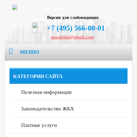
Версия для слабовидящих
+7 (495) 566-00-01
aqualenta@gmail.com
МЕНЮ
Главная
КАТЕГОРИИ САЙТА
О компании
Полезная информация
Раскрытие информации
Реквизиты
Законодательство ЖКХ
Дома в управлении
Информация по формам 882/ПР
Лицензия
Платные услуги
Новости
Нахабино
Вакансии